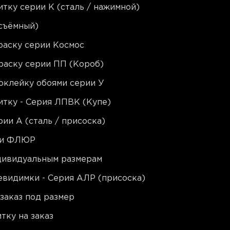
тку серии K (сталь / нажимной)
съёмный)
раску серии Космос
раску серии ПП (Короб)
оклейку обоями серии У
тку - Серия ЛПВК (Купе)
ии A (сталь / присоска)
ии ФЛЮР
ндивидуальным размерам
видимки - Серия АЛР (присоска)
заказ под размер
тку на заказ