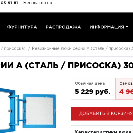
- Бесплатно по
505-91-81
ФУРНИТУРА
РАСПРОДАЖА
ИНФОРМАЦИЯ
 / присоска)
Ревизионные люки серии A (сталь / присоска) 
И A (СТАЛЬ / ПРИСОСКА) 3
Обычная цена
Самов
5 229 pуб.
4 9
ДОБАВИТЬ В КОРЗИНУ
Характеристики люка