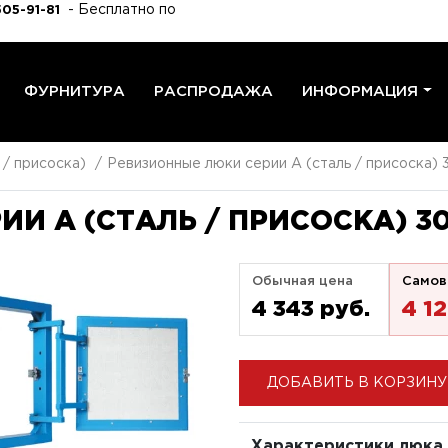
- Бесплатно по
505-91-81
ФУРНИТУРА
РАСПРОДАЖА
ИНФОРМАЦИЯ
 / присоска)
Ревизионные люки серии A (сталь / присоска) 
И A (СТАЛЬ / ПРИСОСКА) 3
Обычная цена
Самов
4 343 pуб.
4 1
ДОБАВИТЬ В КОРЗИНУ
Характеристики люка