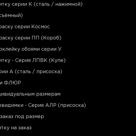
тку серии K (сталь / нажимной)
съёмный)
раску серии Космос
раску серии ПП (Короб)
оклейку обоями серии У
тку - Серия ЛПВК (Купе)
ии A (сталь / присоска)
ии ФЛЮР
ндивидуальным размерам
видимки - Серия АЛР (присоска)
заказ под размер
тку на заказ