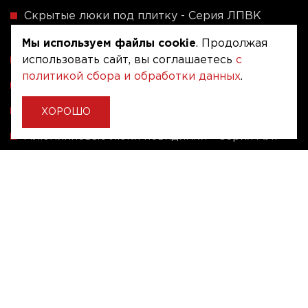
Скрытые люки под плитку - Серия ЛПВК
(Купе)
Мы используем файлы cookie
. Продолжая
Ревизионные люки серии A (сталь / присоска)
использовать сайт, вы соглашаетесь
с
политикой сбора и обработки данных
.
Напольные люки серии ФЛЮР
Рассчитать люк по индивидуальным размерам
ХОРОШО
Алюминиевые люки невидимки - Серия АЛР
(присоска)
Ревизионные люки на заказ под размер
Угловые люки под плитку на заказ
Copyright © 2020 - 2026. Люкер, ревизионные