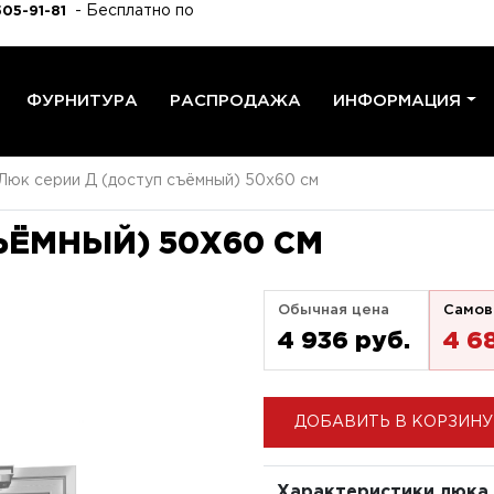
- Бесплатно по
505-91-81
ФУРНИТУРА
РАСПРОДАЖА
ИНФОРМАЦИЯ
Люк серии Д (доступ съёмный) 50x60 см
ЪЁМНЫЙ) 50X60 СМ
Обычная цена
Самов
4 936 pуб.
4 6
ДОБАВИТЬ В КОРЗИНУ
Характеристики люка