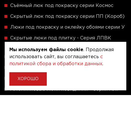
Съёмный люк под покраску серии Космос
Скрытый люк под покраску серии ПП (Короб)
Люки под покраску и оклейку обоями серии У
Скрытые люки под плитку - Серия ЛПВК
(Купе)
Мы используем файлы cookie
. Продолжая
Ревизионные люки серии A (сталь / присоска)
использовать сайт, вы соглашаетесь
с
политикой сбора и обработки данных
.
Напольные люки серии ФЛЮР
Рассчитать люк по индивидуальным размерам
ХОРОШО
Алюминиевые люки невидимки - Серия АЛР
(присоска)
Ревизионные люки на заказ под размер
Угловые люки под плитку на заказ