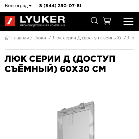
Волгоград
8 (844) 250-07-81
Главная
Люки
Люк серии Д (доступ съёмный)
Люк 
ЛЮК СЕРИИ Д (ДОСТУП
СЪЁМНЫЙ) 60X30 СМ