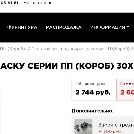
- Бесплатно по
505-91-81
ФУРНИТУРА
РАСПРОДАЖА
ИНФОРМАЦИЯ
 ПП (Короб)
Скрытый люк под покраску серии ПП (Короб) 3
СКУ СЕРИИ ПП (КОРОБ) 30X
Обычная цена
Самов
2 744 pуб.
2 6
Дополнительно:
Замок с трех
+1 300 pуб.