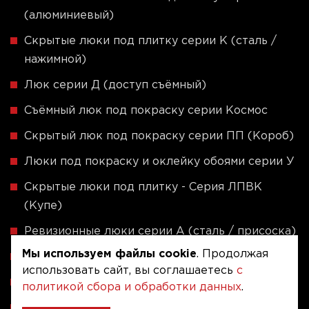
(алюминиевый)
Скрытые люки под плитку серии K (сталь /
нажимной)
Люк серии Д (доступ съёмный)
Съёмный люк под покраску серии Космос
Скрытый люк под покраску серии ПП (Короб)
Люки под покраску и оклейку обоями серии У
Скрытые люки под плитку - Серия ЛПВК
(Купе)
Ревизионные люки серии A (сталь / присоска)
Мы используем файлы cookie
. Продолжая
Напольные люки серии ФЛЮР
использовать сайт, вы соглашаетесь
с
Рассчитать люк по индивидуальным размерам
политикой сбора и обработки данных
.
Алюминиевые люки невидимки - Серия АЛР