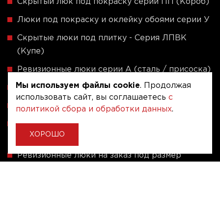
Скрытый люк под покраску серии ПП (Короб)
Люки под покраску и оклейку обоями серии У
Скрытые люки под плитку - Серия ЛПВК
(Купе)
Ревизионные люки серии A (сталь / присоска)
Мы используем файлы cookie
. Продолжая
Напольные люки серии ФЛЮР
использовать сайт, вы соглашаетесь
с
Рассчитать люк по индивидуальным размерам
политикой сбора и обработки данных
.
Алюминиевые люки невидимки - Серия АЛР
ХОРОШО
(присоска)
Ревизионные люки на заказ под размер
Угловые люки под плитку на заказ