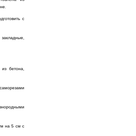
не.
дготовить с
 закладные,
из бетона,
 саморезами
азнородными
м на 5 см с